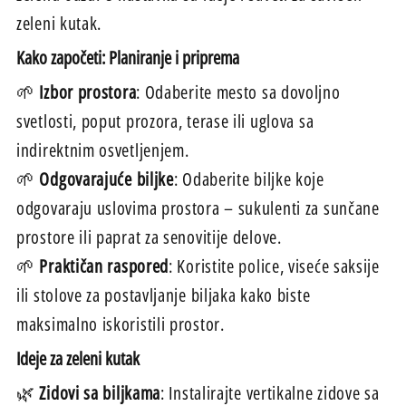
zeleni kutak.
Kako započeti: Planiranje i priprema
🌱
Izbor prostora
: Odaberite mesto sa dovoljno
svetlosti, poput prozora, terase ili uglova sa
indirektnim osvetljenjem.
🌱
Odgovarajuće biljke
: Odaberite biljke koje
odgovaraju uslovima prostora – sukulenti za sunčane
prostore ili paprat za senovitije delove.
🌱
Praktičan raspored
: Koristite police, viseće saksije
ili stolove za postavljanje biljaka kako biste
maksimalno iskoristili prostor.
Ideje za zeleni kutak
🌿
Zidovi sa biljkama
: Instalirajte vertikalne zidove sa