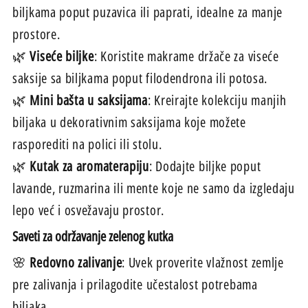
biljkama poput puzavica ili paprati, idealne za manje
prostore.
🌿
Viseće biljke
: Koristite makrame držače za viseće
saksije sa biljkama poput filodendrona ili potosa.
🌿
Mini bašta u saksijama
: Kreirajte kolekciju manjih
biljaka u dekorativnim saksijama koje možete
rasporediti na polici ili stolu.
🌿
Kutak za aromaterapiju
: Dodajte biljke poput
lavande, ruzmarina ili mente koje ne samo da izgledaju
lepo već i osvežavaju prostor.
Saveti za održavanje zelenog kutka
🌸
Redovno zalivanje
: Uvek proverite vlažnost zemlje
pre zalivanja i prilagodite učestalost potrebama
biljaka.