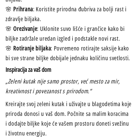
🌸
Prihrana
: Koristite prirodna đubriva za bolji rast i
zdravlje biljaka.
🌸
Orezivanje
: Uklonite suvo lišće i grančice kako bi
biljke zadržale uredan izgled i podstakle novi rast.
🌸
Rotiranje biljaka
: Povremeno rotirajte saksije kako
bi sve strane biljke dobijale jednaku količinu svetlosti.
Inspiracija za vaš dom
„Zeleni kutak nije samo prostor, već mesto za mir,
kreativnost i povezanost s prirodom.“
Kreirajte svoj zeleni kutak i uživajte u blagodetima koje
priroda donosi u vaš dom. Počnite sa malim koracima
i dodajte biljke koje će vašem prostoru doneti svežinu
i životnu energiju.