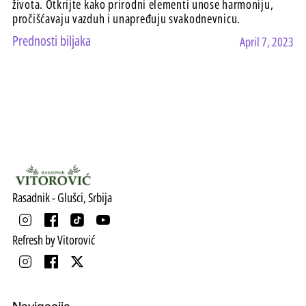
života. Otkrijte kako prirodni elementi unose harmoniju,
pročišćavaju vazduh i unapređuju svakodnevnicu.
Prednosti biljaka
April 7, 2023
Rasadnik - Glušci, Srbija
Refresh by Vitorović
Navigacija